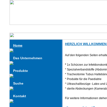
HERZLICH WILLKOMMEN
Home
Auf den folgenden Seiten erhal
Das Unternehmen
*
1x Schürzen zur Infektionskont
* Spezialverbandstoffe (Abdomin
Produkte
* Tracheotomie Tubus Haltebänd
* Produkte für die Paediatrie
Suche
* Ultraschallbezüge -Latex und L
* sterile Abdeckungen (Kamera
Kontakt
Für weitere Informationen stehen