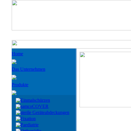
Home
Das Unternehmen
Produkte
Einmalschürzen
samcoCOVER
sterile Geräteabdeckungen
Fixation
Paediatrie
Orthopädie