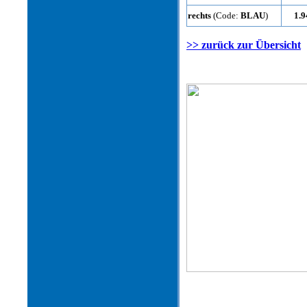
rechts
(Code:
BLAU
)
1.9
>> zurück zur Übersicht