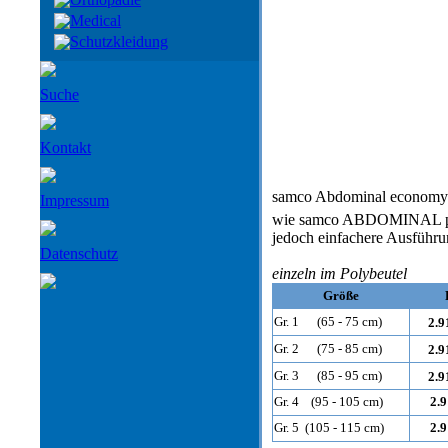
Medical
Schutzkleidung
Suche
Kontakt
samco Abdominal economy 
Impressum
wie samco ABDOMINAL pos
jedoch einfachere Ausführ
Datenschutz
einzeln im Polybeutel
Größe
Gr. 1 (65 - 75 cm)
2.9
Gr. 2 (75 - 85 cm)
2.9
Gr. 3 (85 - 95 cm)
2.9
Gr. 4 (95 - 105 cm)
2.
Gr. 5 (105 - 115 cm)
2.