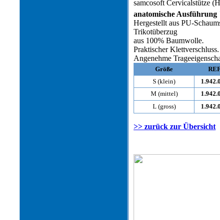
samcosoft Cervicalstütze (H
anatomische Ausführung
Hergestellt aus PU-Schaums
Trikotüberzug
aus 100% Baumwolle.
Praktischer Klettverschluss.
Angenehme Trageeigenscha
Größe
RE
S (klein)
1.942.
M (mittel)
1.942.
L (gross)
1.942.
>> zurück zur Übersicht