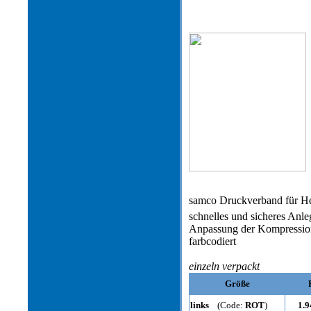
samco Druckverband für Her
schnelles und sicheres Anle
Anpassung der Kompression 
farbcodiert
einzeln verpackt
Größe
links
(Code:
ROT
)
1.9