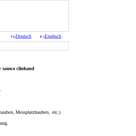
Deutsch
Englisch
re
samco clinhand
)
auben, Messplatzhauben, etc.)
gung.