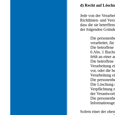
d) Recht auf Lösch
Jede von der Verarbe
Richtlinien- und Ver
dass die sie betreff
der folgenden Gründe z
Die personenbe
verarbeitet, fü
Die betroffene 
6 Abs. 1 Buch
fehlt an einer 
Die betroffene
Verarbeitung ei
vor, oder die 
Verarbeitung ei
Die personenbe
Die Löschung d
Verpflichtung 
der Verantwortl
Die personenb
Informationsge
Sofern einer der obe