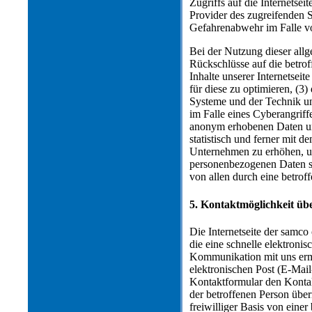
Zugriffs auf die Internetseit
Provider des zugreifenden S
Gefahrenabwehr im Falle vo
Bei der Nutzung dieser all
Rückschlüsse auf die betrof
Inhalte unserer Internetseit
für diese zu optimieren, (3
Systeme und der Technik un
im Falle eines Cyberangriff
anonym erhobenen Daten un
statistisch und ferner mit 
Unternehmen zu erhöhen, um 
personenbezogenen Daten si
von allen durch eine betro
5. Kontaktmöglichkeit übe
Die Internetseite der samc
die eine schnelle elektron
Kommunikation mit uns ermö
elektronischen Post (E-Mail
Kontaktformular den Kontak
der betroffenen Person übe
freiwilliger Basis von eine