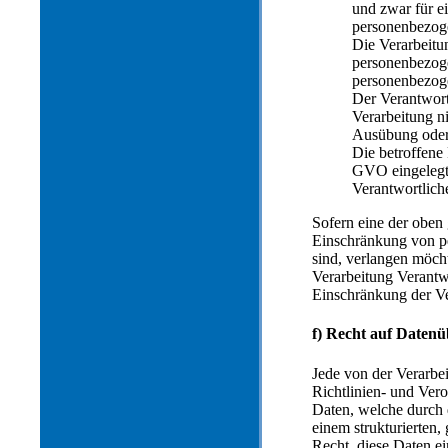
und zwar für ei
personenbezog
Die Verarbeitu
personenbezoge
personenbezog
Der Verantwort
Verarbeitung ni
Ausübung oder
Die betroffene
GVO eingelegt 
Verantwortlich
Sofern eine der oben
Einschränkung von p
sind, verlangen möchte
Verarbeitung Verantw
Einschränkung der Ve
f) Recht auf Datenü
Jede von der Verarbe
Richtlinien- und Ver
Daten, welche durch d
einem strukturierten
Recht, diese Daten e