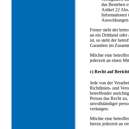
das Bestehen e
Artikel 22 Ab
Informationen 
Auswirkungen e
Ferner steht der bet
an ein Drittland oder
ist, so steht der bet
Garantien im Zusamme
Möchte eine betroffe
jederzeit an einen Mi
c) Recht auf Berich
Jede von der Verarbe
Richtlinien- und Ver
betreffender unrichti
Person das Recht zu,
unvollständiger pers
verlangen.
Möchte eine betroffe
hierzu jederzeit an e