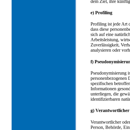
dem Ziel, ihre künfti
e) Profiling
Profiling ist jede Ar
dass diese personenb
sich auf eine natürli
Arbeitsleistung, wirt
Zuverlässigkeit, Verh
analysieren oder vor
f) Pseudonymisieru
Pseudonymisierung is
personenbezogenen Da
spezifischen betroff
Informationen geson
unterliegen, die gewä
identifizierbaren nat
g) Verantwortlicher
Verantwortlicher oder 
Person, Behörde, Einr