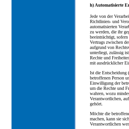
h) Automatisierte En
Jede von der Verarbe
Richtlinien- und Vero
automatisierten Vera
zu werden, die ihr ge
beeinträchtigt, sofer
Vertrags zwischen der
aufgrund von Rechtsv
unterliegt, zulässig
Rechte und Freiheiten
mit ausdrücklicher Ei
Ist die Entscheidung 
betroffenen Person un
Einwilligung der bet
um die Rechte und Fre
wahren, wozu mindest
Verantwortlichen, au
gehört.
Möchte die betroffen
machen, kann sie sich
Verantwortlichen we