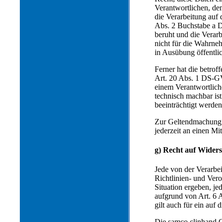
Verantwortlichen, de
die Verarbeitung auf
Abs. 2 Buchstabe a 
beruht und die Verarb
nicht für die Wahrneh
in Ausübung öffentli
Ferner hat die betro
Art. 20 Abs. 1 DS-GV
einem Verantwortlich
technisch machbar ist
beeinträchtigt werden
Zur Geltendmachung d
jederzeit an einen M
g) Recht auf Wider
Jede von der Verarbe
Richtlinien- und Ver
Situation ergeben, je
aufgrund von Art. 6 
gilt auch für ein auf
Die samco clinhand 