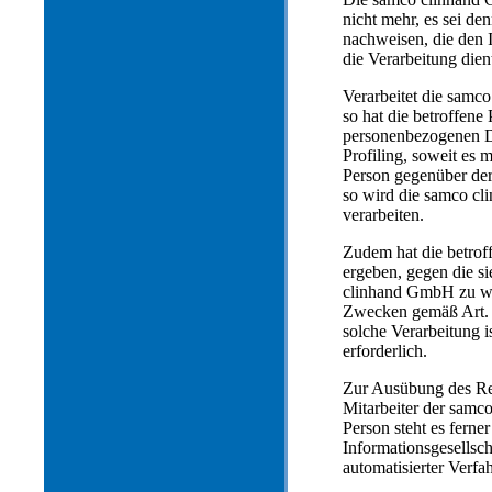
nicht mehr, es sei d
nachweisen, die den 
die Verarbeitung die
Verarbeitet die sam
so hat die betroffene
personenbezogenen Da
Profiling, soweit es 
Person gegenüber de
so wird die samco c
verarbeiten.
Zudem hat die betroff
ergeben, gegen die s
clinhand GmbH zu wis
Zwecken gemäß Art. 8
solche Verarbeitung i
erforderlich.
Zur Ausübung des Rec
Mitarbeiter der samc
Person steht es fern
Informationsgesellsch
automatisierter Verf