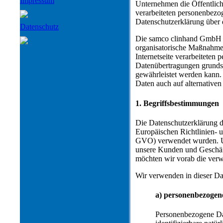
Impressum
Unternehmen die Öffentlic
verarbeiteten personenbezog
Datenschutzerklärung über 
Datenschutz
Die samco clinhand GmbH ha
organisatorische Maßnahmen
Internetseite verarbeiteten
Datenübertragungen grundsät
gewährleistet werden kann.
Daten auch auf alternativen
1. Begriffsbestimmungen
Die Datenschutzerklärung d
Europäischen Richtlinien-
GVO) verwendet wurden. Uns
unsere Kunden und Geschäfts
möchten wir vorab die verwe
Wir verwenden in dieser Da
a) personenbezogen
Personenbezogene Date