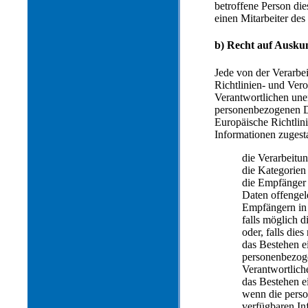
betroffene Person die
einen Mitarbeiter des
b) Recht auf Ausku
Jede von der Verarbe
Richtlinien- und Ver
Verantwortlichen unen
personenbezogenen Da
Europäische Richtlin
Informationen zugest
die Verarbeit
die Kategorien
die Empfänger
Daten offengel
Empfängern in 
falls möglich 
oder, falls die
das Bestehen e
personenbezoge
Verantwortlich
das Bestehen e
wenn die perso
verfügbaren In