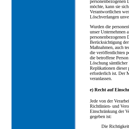
personenbezogenen Da
möchte, kann sie sich
Verantwortlichen wen
Löschverlangen unve
Wurden die personen
unser Unternehmen a
personenbezogenen Da
Berücksichtigung de
Maßnahmen, auch tech
die veröffentlichten 
die betroffene Person
Löschung sämtlicher
Replikationen dieser
erforderlich ist. De
veranlassen.
e) Recht auf Einsc
Jede von der Verarbe
Richtlinien- und Ver
Einschränkung der Ve
gegeben ist:
Die Richtigkei